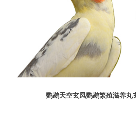
鹦鹉天空玄凤鹦鹉繁殖滋养丸玄