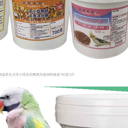
滋养丸大绯小绯亚历鹦鹉鸟食饲料粮食700克/5斤