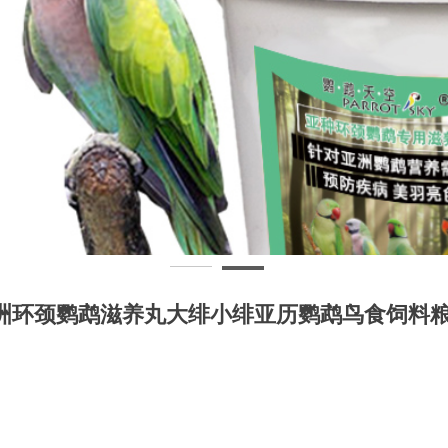
洲环颈鹦鹉滋养丸大绯小绯亚历鹦鹉鸟食饲料粮食7