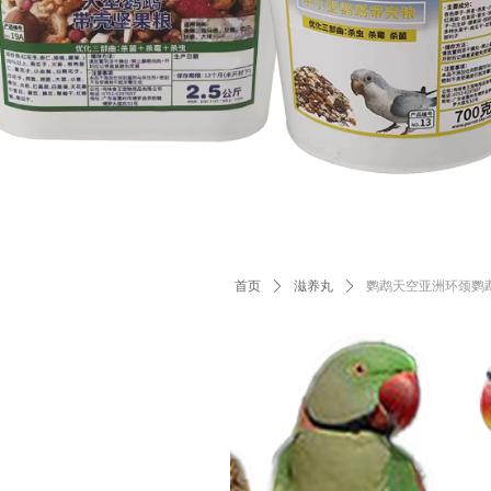
首页
ꄲ
滋养丸
ꄲ
鹦鹉天空亚洲环颈鹦鹉